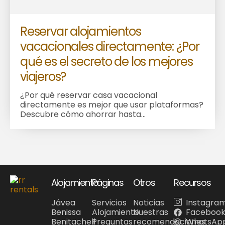
Reservar alojamientos
vacacionales directamente: ¿Por
qué es el secreto de los mejores
viajeros?
¿Por qué reservar casa vacacional
directamente es mejor que usar plataformas?
Descubre cómo ahorrar hasta...
Alojamiento
Páginas
Otros
Recursos
Jávea
Servicios
Noticias
Instagra
Benissa
Alojamiento
Nuestras
Faceboo
Benitachell
Preguntas
recomendaciones
WhatsAp