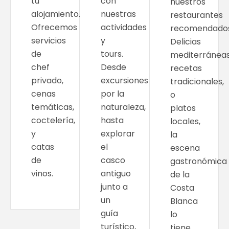
tu
con
nuestros
alojamiento.
nuestras
restaurantes
Ofrecemos
actividades
recomendados
servicios
y
Delicias
de
tours.
mediterráneas
chef
Desde
recetas
privado,
excursiones
tradicionales,
cenas
por la
o
temáticas,
naturaleza,
platos
coctelería,
hasta
locales,
y
explorar
la
catas
el
escena
de
casco
gastronómica
vinos.
antiguo
de la
junto a
Costa
un
Blanca
guía
lo
turístico,
tiene