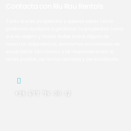
Contacta con Riu Rau Rentals
Tanto si eres propietario y quieres saber cómo
podemos ayudarte a gestionar tu propiedad, como
si eres viajero y tienes dudas sobre alguna de
nuestros alojamientos, estaremos encantados de
escucharte. Escríbenos y te responderemos lo
antes posible, de forma cercana y personalizada.
+34 679 95 00 12
Llámanos, o escríbenos al WhatsApp. Te
responderemos de la misma si nos es
posible.