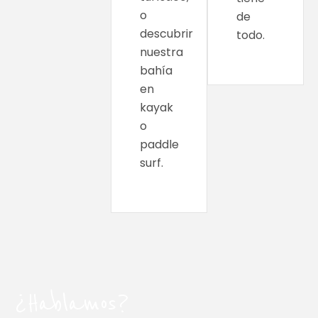
o
de
descubrir
todo.
nuestra
bahía
en
kayak
o
paddle
surf.
¿Hablamos?