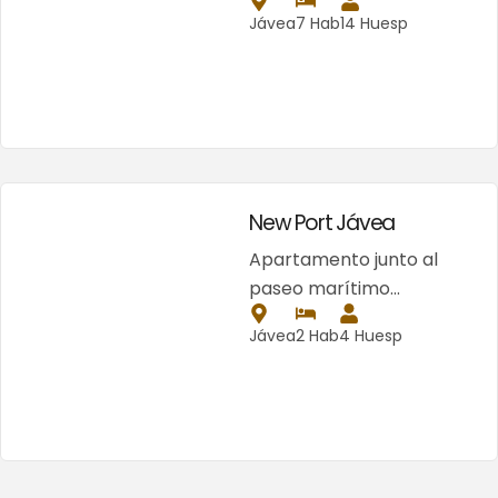
Jávea
7 Hab
14 Huesp
New Port Jávea
Apartamento junto al
paseo marítimo…
Jávea
2 Hab
4 Huesp