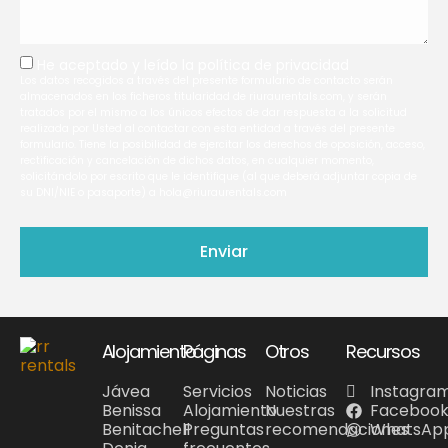
He aceptado y leído la
política de privacidad
Los datos recogidos a través del presente formulario de contacto serán
almacenados en los ficheros titularidad de riuraurentals.com, y serán
tratados por el mismo a los únicos efectos de dar respuesta a la solicitud
realizada por Usted al contactar con esta entidad a través del presente
formulario. Tiene la posibilidad de ejercitar los derechos de oposición, acceso,
rectificación y cancelación de dichos datos, en cualquier momento,
solicitándolo por escrito que le identifique (al que deberá adjuntar copia de
su DNI/NIE o pasaporte) a hola@riuraurentals.com
Enviar
Alojamiento
Páginas
Otros
Recursos
Jávea
Servicios
Noticias
Instagra
Benissa
Alojamiento
Nuestras
Faceboo
Benitachell
Preguntas
recomendaciones
WhatsAp