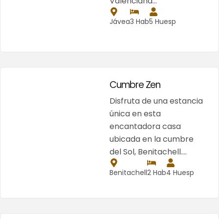
Valenciana…
Jávea
3 Hab
5 Huesp
Cumbre Zen
Disfruta de una estancia
única en esta
encantadora casa
ubicada en la cumbre
del Sol, Benitachell….
Benitachell
2 Hab
4 Huesp