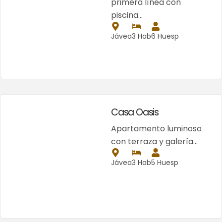
primera línea con
piscina…
Jávea
3 Hab
6 Huesp
Casa Oasis
Apartamento luminoso
con terraza y galería…
Jávea
3 Hab
5 Huesp