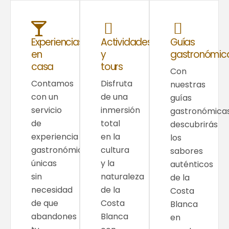
Experiencias
Actividades
Guías
en
y
gastronómic
casa
tours
Con
Contamos
Disfruta
nuestras
con un
de una
guías
servicio
inmersión
gastronómicas
de
total
descubrirás
experiencia
en la
los
gastronómicas
cultura
sabores
únicas
y la
auténticos
sin
naturaleza
de la
necesidad
de la
Costa
de que
Costa
Blanca
abandones
Blanca
en