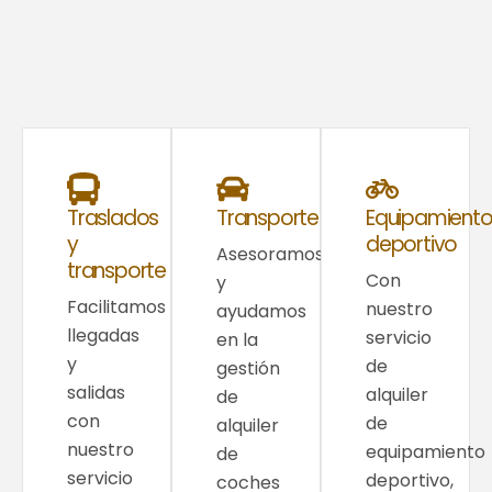
Traslados
Transporte
Equipamient
y
deportivo
Asesoramos
transporte
Con
y
Facilitamos
nuestro
ayudamos
llegadas
servicio
en la
y
de
gestión
salidas
alquiler
de
con
de
alquiler
nuestro
equipamiento
de
servicio
deportivo,
coches