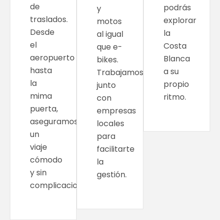
de
podrás
y
traslados.
explorar
motos
Desde
la
al igual
el
Costa
que e-
aeropuerto
Blanca
bikes.
hasta
a su
Trabajamos
la
propio
junto
mima
ritmo.
con
puerta,
empresas
aseguramos
locales
un
para
viaje
facilitarte
cómodo
la
y sin
gestión.
complicaciones.