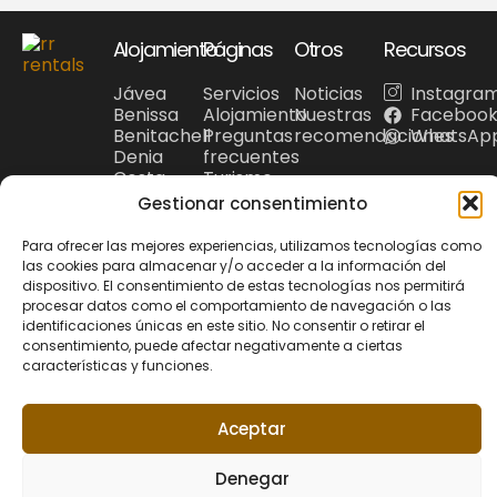
Alojamiento
Páginas
Otros
Recursos
Jávea
Servicios
Noticias
Instagra
Benissa
Alojamiento
Nuestras
Faceboo
Benitachell
Preguntas
recomendaciones
WhatsAp
Denia
frecuentes
Costa
Turismo
Blanca
Gestionar consentimiento
Para ofrecer las mejores experiencias, utilizamos tecnologías como
las cookies para almacenar y/o acceder a la información del
dispositivo. El consentimiento de estas tecnologías nos permitirá
procesar datos como el comportamiento de navegación o las
Política de privacidad
© 2026 Riu Rau
identificaciones únicas en este sitio. No consentir o retirar el
Política de Cookies
Aviso Legal
Rentals. Todos los
consentimiento, puede afectar negativamente a ciertas
+34 679 95 00 12
hola@riuraurentals.com
características y funciones.
derechos reservados.
Web diseñada por
Aceptar
Xufa Estudio
Denegar