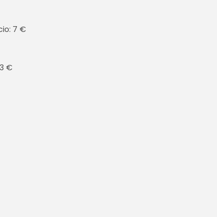
cio: 7 €
 3 €