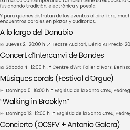
La música contemporánea también tiene su espacio: la c
fusionando tradición, electrónica y poesía.
Y para quienes disfrutan de los eventos al aire libre, 
encuentros corales en plazas y auditorios.
A lo largo del Danubio
📅 Jueves 2 · 20:00 h 📍 Teatre Auditori, Dénia 💶 Precio: 2
Concert d’Intercanvi de Bandes
📅 Sábado 4 · 12:00 h 📍 Centre d’Art Taller d’Ivars, Beniss
Músiques corals (Festival d’Orgue)
📅 Domingo 5 · 18:00 h📍 Església de la Santa Creu, Pedreg
“Walking in Brooklyn”
📅 Domingo 12 · 12:00 h 📍 Església de la Santa Creu, Pedre
Concierto (OCSFV + Antonio Galera)