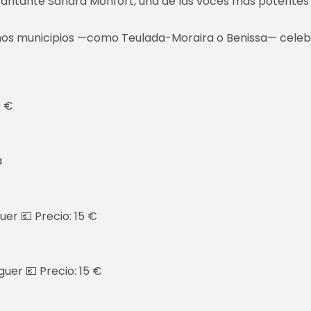
antante Sandra Monfort, una de las voces más potentes 
muchos municipios —como Teulada-Moraira o Benissa— cele
0 €
a
uer 💶 Precio: 15 €
guer 💶 Precio: 15 €