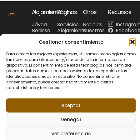
Alojamiento
Páginas
Otros
Recursos
Jávea
Servicios
Noticias
Instagra
Benissa
Alojamiento
Nuestras
Faceboo
Benitachell
Preguntas
recomendaciones
WhatsAp
Gestionar consentimiento
Denia
frecuentes
Costa
Turismo
Blanca
Para ofrecer las mejores experiencias, utilizamos tecnologías como
las cookies para almacenar y/o acceder a la información del
dispositivo. El consentimiento de estas tecnologías nos permitirá
procesar datos como el comportamiento de navegación o las
identificaciones únicas en este sitio. No consentir o retirar el
consentimiento, puede afectar negativamente a ciertas
Política de privacidad
© 2026 Riu Rau
características y funciones.
Política de Cookies
Aviso Legal
Rentals. Todos los
+34 679 95 00 12
hola@riuraurentals.com
derechos reservados.
Aceptar
Web diseñada por
Denegar
Xufa Estudio
Ver preferencias