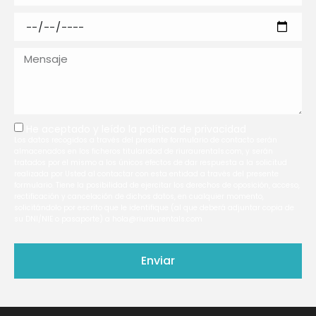
He aceptado y leído la
política de privacidad
Los datos recogidos a través del presente formulario de contacto serán
almacenados en los ficheros titularidad de riuraurentals.com, y serán
tratados por el mismo a los únicos efectos de dar respuesta a la solicitud
realizada por Usted al contactar con esta entidad a través del presente
formulario. Tiene la posibilidad de ejercitar los derechos de oposición, acceso,
rectificación y cancelación de dichos datos, en cualquier momento,
solicitándolo por escrito que le identifique (al que deberá adjuntar copia de
su DNI/NIE o pasaporte) a hola@riuraurentals.com
Enviar