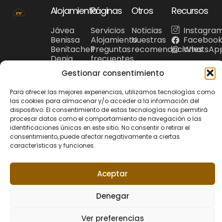
Alojamiento
Páginas
Otros
Recursos
Jávea
Servicios
Noticias
Instagra
Benissa
Alojamiento
Nuestras
Faceboo
Benitachell
Preguntas
recomendaciones
WhatsAp
Denia
frecuentes
Costa
Turismo
Gestionar consentimiento
Blanca
Para ofrecer las mejores experiencias, utilizamos tecnologías como
las cookies para almacenar y/o acceder a la información del
dispositivo. El consentimiento de estas tecnologías nos permitirá
procesar datos como el comportamiento de navegación o las
identificaciones únicas en este sitio. No consentir o retirar el
Política de privacidad
© 2026 Riu Rau
Política de Cookies
Aviso Legal
consentimiento, puede afectar negativamente a ciertas
Rentals. Todos los
+34 679 95 00 12
características y funciones.
hola@riuraurentals.com
derechos reservados.
Web diseñada por
Aceptar
Xufa Estudio
Denegar
Ver preferencias