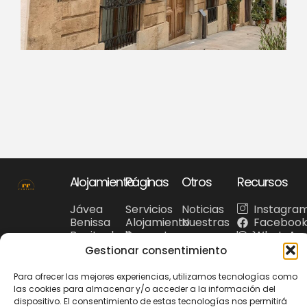
Alojamiento
Páginas
Otros
Recursos
Jávea
Servicios
Noticias
Instagra
Benissa
Alojamiento
Nuestras
Faceboo
Benitachell
Preguntas
recomendaciones
WhatsAp
Denia
frecuentes
Gestionar consentimiento
Costa
Turismo
Blanca
Para ofrecer las mejores experiencias, utilizamos tecnologías como
las cookies para almacenar y/o acceder a la información del
dispositivo. El consentimiento de estas tecnologías nos permitirá